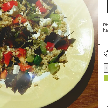
re
ha
Jo
N