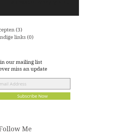
hier worden weergegeven.
cepten
(3)
3 posts
ndige links
(0)
0 posts
in our mailing list
ever miss an update
Subscribe Now
Follow Me