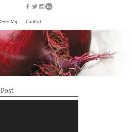
Over Mij
Contact
Post
Kom later terug
Gepubliceerde posts zullen