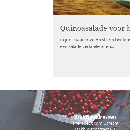
Quinoasalade voor b
In juni staat er volop sla op het land. Kropsla,
een salade verkoelend én...
Praktijkadressen
Therapeuticum Utrecht
Dekhuyzenstraat 60