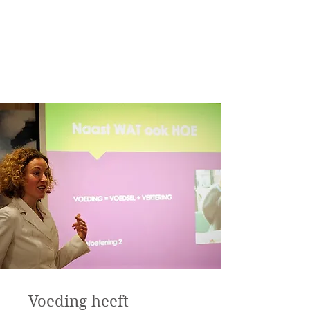
behandelingen, een kunstveiling en
een loterij. Laat je verrassen en
inspireren!
https://therapeuticumutrecht.nl/nieu
ws/open-dag-23-mei-2026/
Voeding heeft