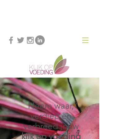
Gezien de maatregelen doe ik naast
face-to-face veel gesprekken via
(beeld)bellen. Welkom!
Neem waar,
verdiep en
verbreed jouw
kijk op voeding