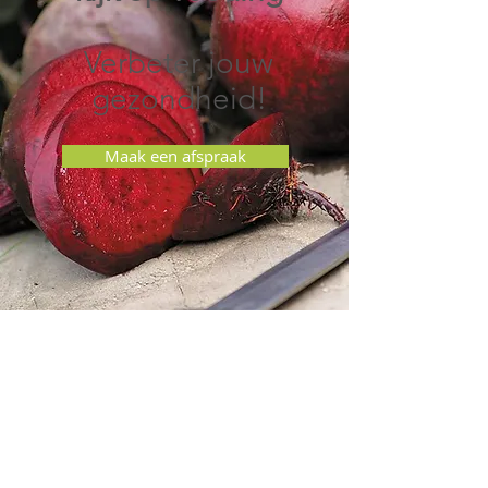
Verbeter jouw
gezondheid!
Maak een afspraak
Woon je in Utrecht stad en ben je
benieuwd hoe wij werken of wil je
gewoon eens de fijne sfeer in ons
Therapeuticum Utrecht proeven?
Kom naar onze Open Dag op 23
mei!
Er zijn tal van workshops en mini-